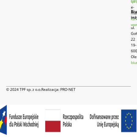
69
tpf
e-
Biu
mai
inż
kan
www
ul.
Goł
22
19-
60
Ole
biu
© 2024 TPF sp. z o.o.
Realizacja:
PRO-NET