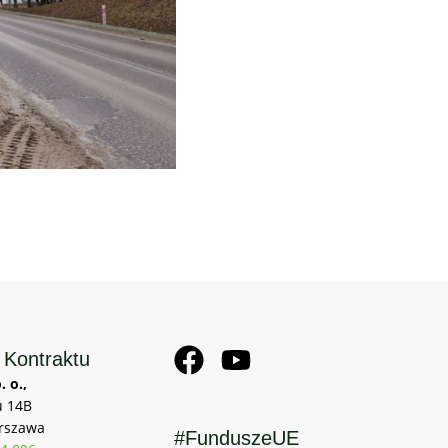
 Kontraktu
. o.,
u 14B
rszawa
#FunduszeUE