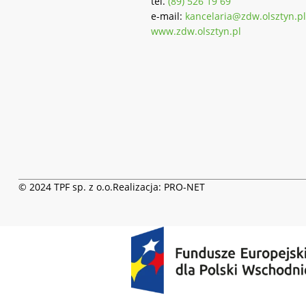
tel.
(89) 526 19 69
e-mail:
kancelaria@zdw.olsztyn.pl
www.zdw.olsztyn.pl
© 2024 TPF sp. z o.o.
Realizacja:
PRO-NET