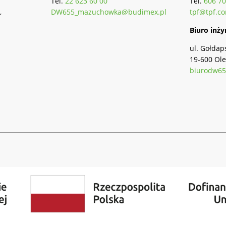
Tel.
22 623 60 00
Tel.
606 70
,
DW655_mazuchowka@budimex.pl
tpf@tpf.co
Biuro inży
ul. Gołdap
19-600 Ole
biurodw65