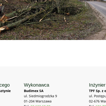
ącego
Wykonawca
Inżynier
ztynie
Budimex SA
TPF Sp. z o
ul. Siedmiogrodzka 9
ul. Postęp
01-204 Warszawa
02-676 Wa