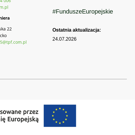
4 006
m.pl
#FunduszeEuropejskie
niera
ska 22
Ostatnia aktualizacja:
cko
24.07.2026
5@tpf.com.pl