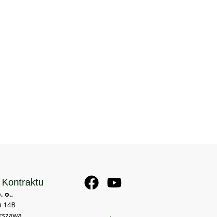
 Kontraktu
. o.,
u 14B
rszawa