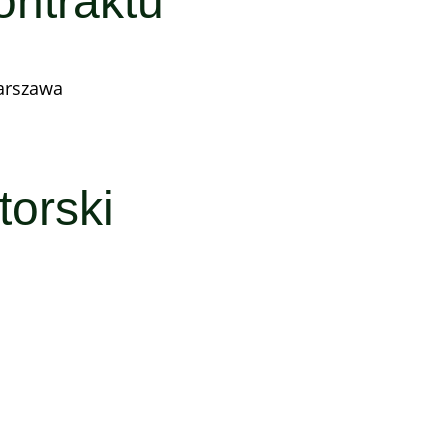
ontraktu
Warszawa
torski