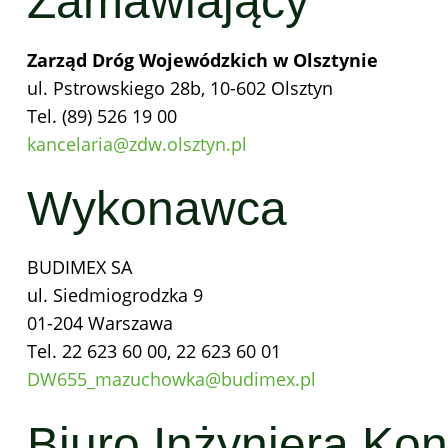
Zamawiający
Zarząd Dróg Wojewódzkich w Olsztynie
ul. Pstrowskiego 28b, 10-602 Olsztyn
Tel. (89) 526 19 00
kancelaria@zdw.olsztyn.pl
Wykonawca
BUDIMEX SA
ul. Siedmiogrodzka 9
01-204 Warszawa
Tel. 22 623 60 00, 22 623 60 01
DW655_mazuchowka@budimex.pl
Biuro Inżyniera Kon