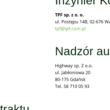
Inżynier K
TPF sp. z o. o.
ul. Postępu 14B, 02-676 
tpf@tpf.com.pl
Nadzór au
Highway sp. Z o.o.
ul. Jabłoniowa 20
80-175 Gdańsk
Tel. 58 710 05 93
traktu