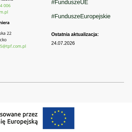
#FunduszeUE
4 006
m.pl
#FunduszeEuropejskie
niera
ska 22
Ostatnia aktualizacja:
cko
24.07.2026
5@tpf.com.pl