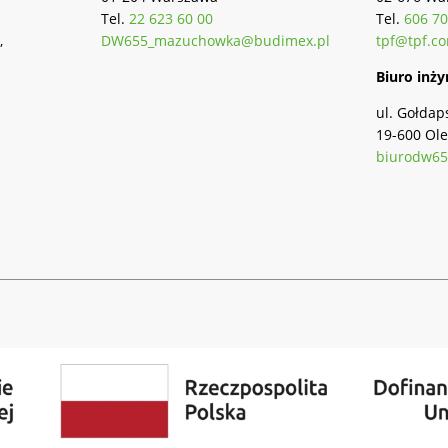
Tel.
22 623 60 00
Tel.
606 70
,
DW655_mazuchowka@budimex.pl
tpf@tpf.co
Biuro inży
ul. Gołdap
19-600 Ole
biurodw65