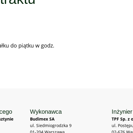
ałku do piątku w godz.
ącego
Wykonawca
Inżynier
ztynie
Budimex SA
TPF Sp. z o
ul. Siedmiogrodzka 9
ul. Postęp
01-204 Warszawa
02-676 Wa