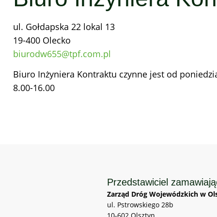
ul. Gołdapska 22 lokal 13
19-400 Olecko
biurodw655@tpf.com.pl
Biuro Inżyniera Kontraktu czynne jest od poniedzi
8.00-16.00
Przedstawiciel zamawiaj
Zarząd Dróg Wojewódzkich w Ols
ul. Pstrowskiego 28b
10-602 Olsztyn