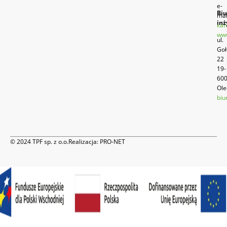
e-
Biu
mai
inż
kan
www
ul.
Goł
22
19-
60
Ole
biu
© 2024 TPF sp. z o.o.
Realizacja:
PRO-NET