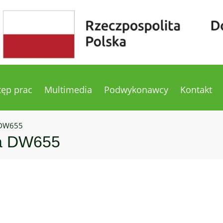
tęp prac
Multimedia
Podwykonawcy
Kontakt
a DW655
na DW655