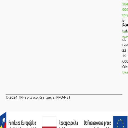
52
70
19
00
69
tpf
e-
Biu
mai
inż
kan
www
ul.
Goł
22
19-
60
Ole
biu
© 2024 TPF sp. z o.o.
Realizacja:
PRO-NET