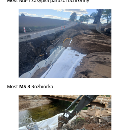
Most
MS-1
Zasypka parasol ochronny
Most
MS-3
Rozbiórka