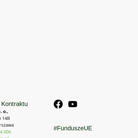
 Kontraktu
. o.,
u 14B
rszawa
#FunduszeUE
4 006