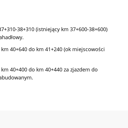
7+310-38+310 (istniejący km 37+600-38+600)
wahadłowy.
d km 40+640 do km 41+240 (ok miejscowości
d km 40+400 do km 40+440 za zjazdem do
 zabudowanym.