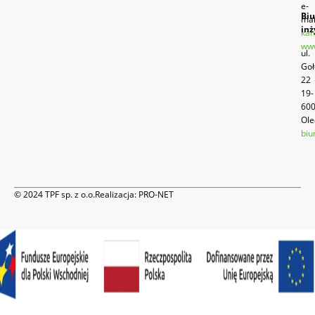
e-
Biu
mai
inż
kan
www
ul.
Goł
22
19-
60
Ole
biu
© 2024 TPF sp. z o.o.
Realizacja:
PRO-NET